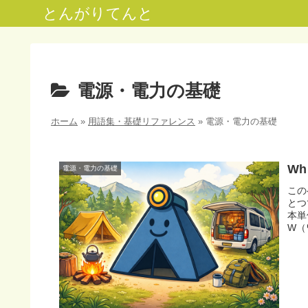
とんがりてんと
電源・電力の基礎
ホーム
»
用語集・基礎リファレンス
»
電源・電力の基礎
W
電源・電力の基礎
この
とつ
本単
W（