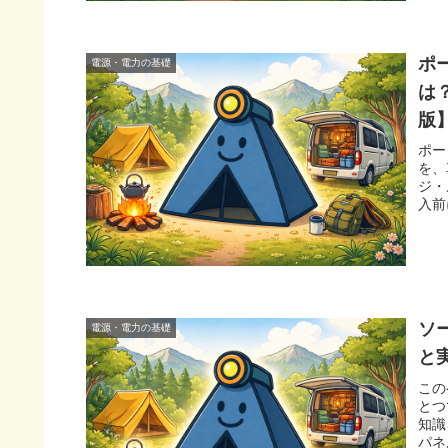
ポ
電源・電力の基礎
は
版
ポー
を、
ジ・
入前
ソ
電源・電力の基礎
と
この
とつ
知識
パネ