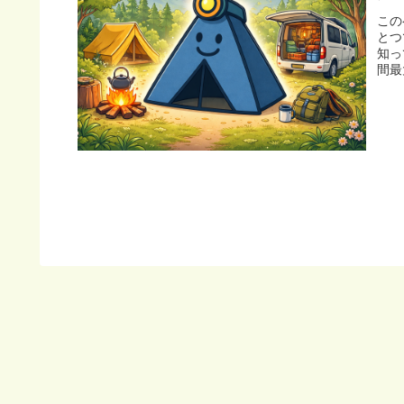
この
とつ
知っ
間最