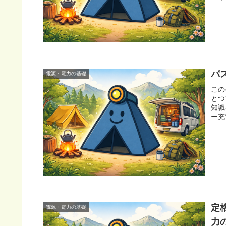
パ
電源・電力の基礎
この
とつ
知識
ー充
定
電源・電力の基礎
力