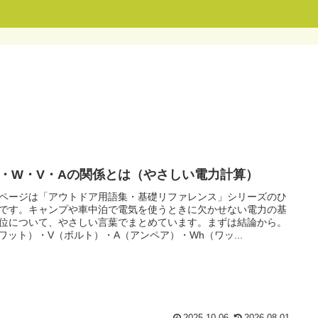
h・W・V・Aの関係とは（やさしい電力計算）
ページは「アウトドア用語集・基礎リファレンス」シリーズのひ
です。キャンプや車中泊で電気を使うときに欠かせない電力の基
位について、やさしい言葉でまとめています。まずは結論から。
ワット）・V（ボルト）・A（アンペア）・Wh（ワッ...
2025.10.06
2026.08.01