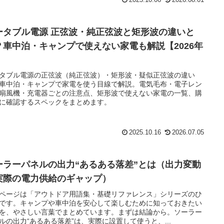
ータブル電源 正弦波・純正弦波と矩形波の違いと
？車中泊・キャンプで使えない家電も解説【2026年
】
タブル電源の正弦波（純正弦波）・矩形波・疑似正弦波の違い
車中泊・キャンプで家電を使う目線で解説。電気毛布・電子レン
扇風機・充電器ごとの注意点、矩形波で使えない家電の一覧、購
に確認するスペックをまとめます。
2025.10.16
2026.07.05
ーラーパネルの出力“あるある落差”とは（出力変動
実際の電力供給のギャップ）
ページは「アウトドア用語集・基礎リファレンス」シリーズのひ
です。キャンプや車中泊を安心して楽しむために知っておきたい
を、やさしい言葉でまとめています。まずは結論から。ソーラー
ルの出力“あるある落差”は、実際に設置して使うと、...