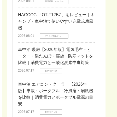
2026.08.01
調理器具・バーナー
HAGOOGI「OT-F12BZ」をレビュー｜キ
ャンプ・車中泊で使いやすい充電式扇風
機
2026.08.01
ブランド別レビュー
車中泊 暖房【2026年版】電気毛布・ヒ
ーター・湯たんぽ・寝袋・防寒マットを
比較｜消費電力と一酸化炭素中毒対策
2026.07.17
車中泊グッズ
車中泊 エアコン・クーラー【2026年
版】車載・ポータブル・冷風扇・扇風機
を比較｜消費電力とポータブル電源の目
安
2026.07.17
車中泊グッズ