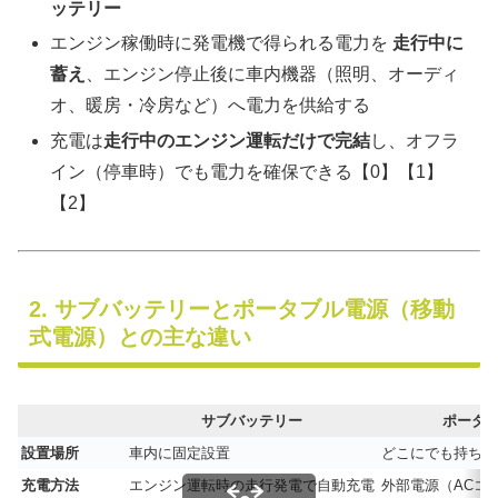
ッテリー
エンジン稼働時に発電機で得られる電力を
走行中に
蓄え
、エンジン停止後に車内機器（照明、オーディ
オ、暖房・冷房など）へ電力を供給する
充電は
走行中のエンジン運転だけで完結
し、オフラ
イン（停車時）でも電力を確保できる【0】【1】
【2】
2. サブバッテリーとポータブル電源（移動
式電源）との主な違い
サブバッテリー
ポータ
設置場所
車内に固定設置
どこにでも持ち運
充電方法
エンジン運転時の走行発電で自動充電
外部電源（ACコ