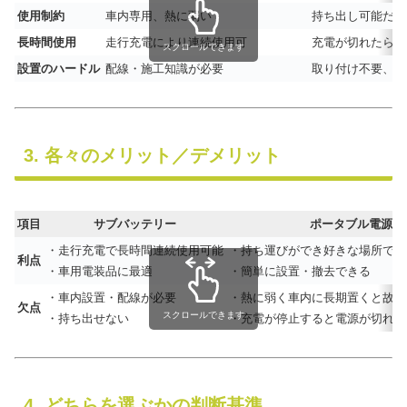
使用制約
車内専用、熱に弱い
持ち出し可能だが
長時間使用
走行充電により連続使用可
充電が切れたら停
スクロールできます
設置のハードル
配線・施工知識が必要
取り付け不要、手
3. 各々のメリット／デメリット
項目
サブバッテリー
ポータブル電源
・走行充電で長時間連続使用可能
・持ち運びができ好きな場所で使
利点
・車用電装品に最適
・簡単に設置・撤去できる
・車内設置・配線が必要
・熱に弱く車内に長期置くと故障
欠点
スクロールできます
・持ち出せない
・充電が停止すると電源が切れる【
4. どちらを選ぶかの判断基準