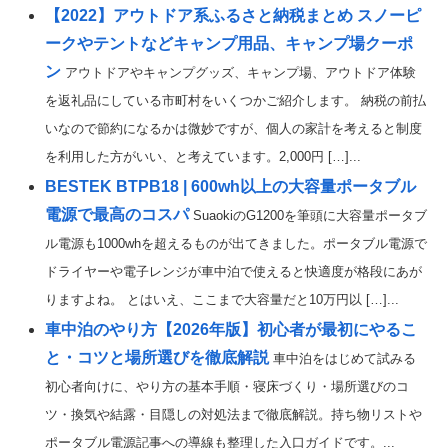
【2022】アウトドア系ふるさと納税まとめ スノーピ
ークやテントなどキャンプ用品、キャンプ場クーポ
ン
アウトドアやキャンプグッズ、キャンプ場、アウトドア体験
を返礼品にしている市町村をいくつかご紹介します。 納税の前払
いなので節約になるかは微妙ですが、個人の家計を考えると制度
を利用した方がいい、と考えています。2,000円 […]...
BESTEK BTPB18 | 600wh以上の大容量ポータブル
電源で最高のコスパ
SuaokiのG1200を筆頭に大容量ポータブ
ル電源も1000whを超えるものが出てきました。ポータブル電源で
ドライヤーや電子レンジが車中泊で使えると快適度が格段にあが
りますよね。 とはいえ、ここまで大容量だと10万円以 […]...
車中泊のやり方【2026年版】初心者が最初にやるこ
と・コツと場所選びを徹底解説
車中泊をはじめて試みる
初心者向けに、やり方の基本手順・寝床づくり・場所選びのコ
ツ・換気や結露・目隠しの対処法まで徹底解説。持ち物リストや
ポータブル電源記事への導線も整理した入口ガイドです。...