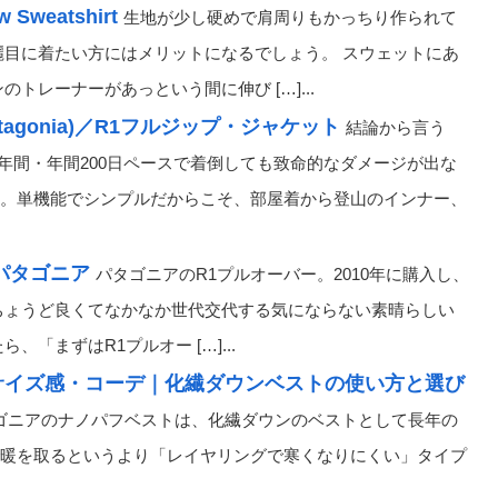
w Sweatshirt
生地が少し硬めで肩周りもかっちり作られて
麗目に着たい方にはメリットになるでしょう。 スウェットにあ
トレーナーがあっという間に伸び […]...
agonia)／R1フルジップ・ジャケット
結論から言う
年間・年間200日ペースで着倒しても致命的なダメージが出な
。単機能でシンプルだからこそ、部屋着から登山のインナー、
パタゴニア
パタゴニアのR1プルオーバー。2010年に購入し、
ちょうど良くてなかなか世代交代する気にならない素晴らしい
「まずはR1プルオー […]...
・サイズ感・コーデ｜化繊ダウンベストの使い方と選び
パタゴニアのナノパフベストは、化繊ダウンのベストとして長年の
暖を取るというより「レイヤリングで寒くなりにくい」タイプ