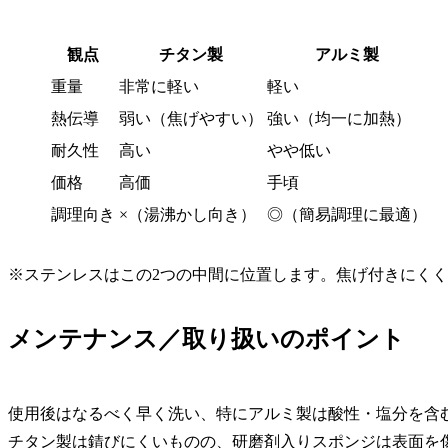
観点
チタン製
アルミ製
重量
非常に軽い
軽い
熱伝導
弱い（焦げやすい）
強い（均一に加熱）
耐久性
高い
やや低い
価格
高価
手頃
調理向き
×（湯沸かし向き）
◎（簡易調理に最適）
※ステンレスはこの2つの中間に位置します。焦げ付きにく
メンテナンス／取り扱いのポイント
使用後はなるべく早く洗い、特にアルミ製は酸性・塩分を含
チタン製は錆びにくいものの、研磨剤入りスポンジは表面を