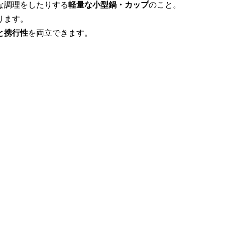
な調理をしたりする
軽量な小型鍋・カップ
のこと。
ります。
と携行性
を両立できます。