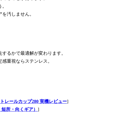
う。
アを汚しません。
先するかで最適解が変わります。
定感重視ならステンレス。
。
チタントレールカップ280 実機レビュー
]
・短所・向くギア）
]