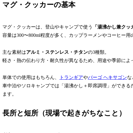
マグ・クッカーの基本
マグ・クッカーは、登山やキャンプで使う
「湯沸かし兼クッ
容量は300〜800ml程度が多く、カップラーメンやコーヒ
主な素材は
アルミ・ステンレス・チタン
の3種類。
軽さ・熱の伝わり方・耐久性が異なるため、用途や季節によ
単体での使用はもちろん、
トランギア
や
バーゴ ヘキサゴン
な
車中泊やソロキャンプでは「湯沸かし＋即席調理」ができる
ます。
長所と短所（現場で起きがちなこと）