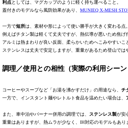
利点
としては、マグカップのように軽く持ち運べること。
蓋付きのモデルなら風防効果があり、
MUNIEQ X-MESH ST
一方で
短所
は、素材や形によって使い勝手が大きく変わる点
例えばチタン製は軽くて丈夫ですが、熱伝導が悪いため焦げ
アルミは熱まわりが良い反面、柔らかいためへこみやすいこ
ステンレスは丈夫で安定しますが、重量があるため登山では
調理／使用との相性（実際の利用シーン
コーヒーやスープなど「お湯を沸かすだけ」の用途なら、
チ
一方で、インスタント麺やレトルト食品を温めたい場合は、
また、車中泊やバーナー併用の調理では、
ステンレス製
が安
重量はありますが、熱ムラが少なく、IH対応のモデルもあり