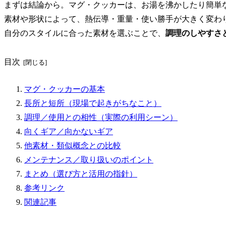
まずは結論から。マグ・クッカーは、お湯を沸かしたり簡単
素材や形状によって、熱伝導・重量・使い勝手が大きく変わ
自分のスタイルに合った素材を選ぶことで、
調理のしやすさ
目次
マグ・クッカーの基本
長所と短所（現場で起きがちなこと）
調理／使用との相性（実際の利用シーン）
向くギア／向かないギア
他素材・類似概念との比較
メンテナンス／取り扱いのポイント
まとめ（選び方と活用の指針）
参考リンク
関連記事