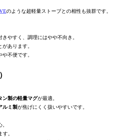
OVE
のような超軽量ストーブとの相性も抜群です。
。
付きやすく、調理にはやや不向き。
とがあります。
やや不便です。
）
タン製の軽量マグ
が最適。
アルミ製
が焦げにくく扱いやすいです。
心。
ます。