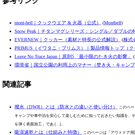
参考リンク
mont-bell｜クックウエア & 火器（公式）
(
Montbell
)
Snow Peak｜チタンマグシリーズ：シングル／ダブル
EVERNEW｜クッカー（素材と特長の公式解説）
(
株式
PRIMUS（イワタニ・プリムス）｜製品情報トップ（
Leave No Trace Japan｜原則5「最小限のたき火の影響」
(
環境省｜国立公園の利用上のマナー（焚き火・キャンプ
関連記事
撥水（DWR）とは（防水との違いと使い分け）
このペー
キャンプや車中泊を安心して楽しむために知っておきたい知識を、や
を弾く表面加工」であ […]...
吸湿速乾とは（仕組みと特徴）
このページは「アウトドア用