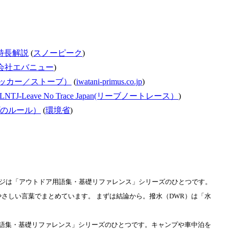
の特長解説
(
スノーピーク
)
会社エバニュー
)
クッカー／ストーブ）
(
iwatani-primus.co.jp
)
LNTJ-Leave No Trace Japan(リーブノートレース）
)
のルール）
(
環境省
)
ジは「アウトドア用語集・基礎リファレンス」シリーズのひとつです。
さしい言葉でまとめています。 まずは結論から。撥水（DWR）は「水
語集・基礎リファレンス」シリーズのひとつです。キャンプや車中泊を