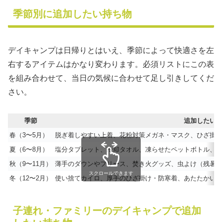
季節別に追加したい持ち物
デイキャンプは日帰りとはいえ、季節によって快適さを左
右するアイテムはかなり変わります。必須リストにこの表
を組み合わせて、当日の気候に合わせて足し引きしてくだ
さい。
季節
追加したい
春（3〜5月）
脱ぎ着しやすい上着、花粉対策メガネ・マスク、ひざ掛
夏（6〜8月）
塩分タブレット、冷却タオル、凍らせたペットボトル、
秋（9〜11月）
薄手のダウンやフリース、焚き火グッズ、虫よけ（残暑
スクロールできます
冬（12〜2月）
使い捨てカイロ、厚手のひざ掛け・防寒着、あたたかい
子連れ・ファミリーのデイキャンプで追加