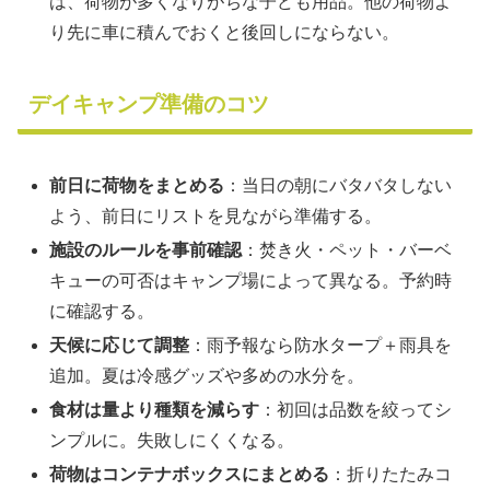
は、荷物が多くなりがちな子ども用品。他の荷物よ
り先に車に積んでおくと後回しにならない。
デイキャンプ準備のコツ
前日に荷物をまとめる
：当日の朝にバタバタしない
よう、前日にリストを見ながら準備する。
施設のルールを事前確認
：焚き火・ペット・バーベ
キューの可否はキャンプ場によって異なる。予約時
に確認する。
天候に応じて調整
：雨予報なら防水タープ＋雨具を
追加。夏は冷感グッズや多めの水分を。
食材は量より種類を減らす
：初回は品数を絞ってシ
ンプルに。失敗しにくくなる。
荷物はコンテナボックスにまとめる
：折りたたみコ