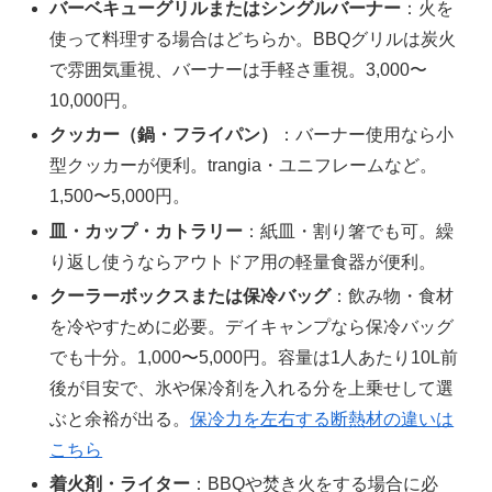
バーベキューグリルまたはシングルバーナー
：火を
使って料理する場合はどちらか。BBQグリルは炭火
で雰囲気重視、バーナーは手軽さ重視。3,000〜
10,000円。
クッカー（鍋・フライパン）
：バーナー使用なら小
型クッカーが便利。trangia・ユニフレームなど。
1,500〜5,000円。
皿・カップ・カトラリー
：紙皿・割り箸でも可。繰
り返し使うならアウトドア用の軽量食器が便利。
クーラーボックスまたは保冷バッグ
：飲み物・食材
を冷やすために必要。デイキャンプなら保冷バッグ
でも十分。1,000〜5,000円。容量は1人あたり10L前
後が目安で、氷や保冷剤を入れる分を上乗せして選
ぶと余裕が出る。
保冷力を左右する断熱材の違いは
こちら
着火剤・ライター
：BBQや焚き火をする場合に必