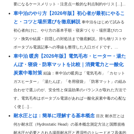
要になるケースメリット・注意点一般的な利点制約やリス […]...
車中泊のやり方【2026年版】初心者が最初にやるこ
と・コツと場所選びを徹底解説
車中泊をはじめて試みる
初心者向けに、やり方の基本手順・寝床づくり・場所選びのコ
ツ・換気や結露・目隠しの対処法まで徹底解説。持ち物リストや
ポータブル電源記事への導線も整理した入口ガイドです。...
車中泊 暖房【2026年版】電気毛布・ヒーター・湯た
んぽ・寝袋・防寒マットを比較｜消費電力と一酸化
炭素中毒対策
結論：車中泊の暖房は「電気毛布」「カセット
ガスヒーター」「湯たんぽ」「冬用寝袋」「防寒マット」の組み
合わせで選ぶのが、安全性と保温効果のバランスが取れた方法で
す。電気毛布はポータブル電源があれば一酸化炭素中毒の心配な
く使 […]...
耐水圧とは：簡単に理解する基本概念
目次 耐水圧とは
何か耐水圧（Hydrostatic Head）の基本概念測定方法と国際規格
耐水圧が必要とされる場面耐水圧と透湿性のトレードオフ具体的