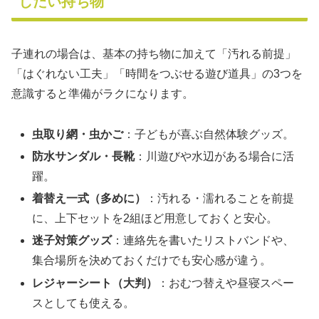
したい持ち物
子連れの場合は、基本の持ち物に加えて「汚れる前提」
「はぐれない工夫」「時間をつぶせる遊び道具」の3つを
意識すると準備がラクになります。
虫取り網・虫かご
：子どもが喜ぶ自然体験グッズ。
防水サンダル・長靴
：川遊びや水辺がある場合に活
躍。
着替え一式（多めに）
：汚れる・濡れることを前提
に、上下セットを2組ほど用意しておくと安心。
迷子対策グッズ
：連絡先を書いたリストバンドや、
集合場所を決めておくだけでも安心感が違う。
レジャーシート（大判）
：おむつ替えや昼寝スペー
スとしても使える。