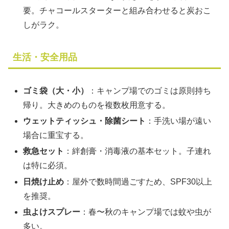
要。チャコールスターターと組み合わせると炭おこ
しがラク。
生活・安全用品
ゴミ袋（大・小）
：キャンプ場でのゴミは原則持ち
帰り。大きめのものを複数枚用意する。
ウェットティッシュ・除菌シート
：手洗い場が遠い
場合に重宝する。
救急セット
：絆創膏・消毒液の基本セット。子連れ
は特に必須。
日焼け止め
：屋外で数時間過ごすため、SPF30以上
を推奨。
虫よけスプレー
：春〜秋のキャンプ場では蚊や虫が
多い。