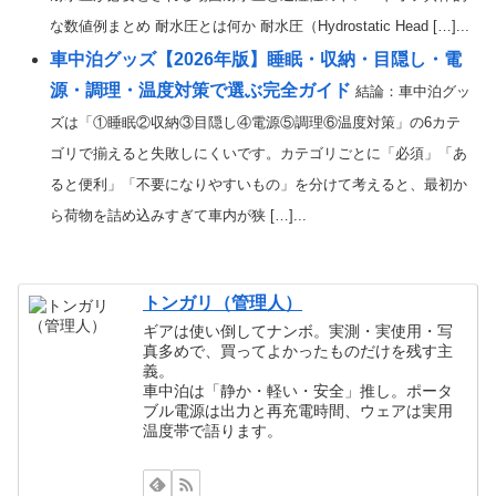
な数値例まとめ 耐水圧とは何か 耐水圧（Hydrostatic Head […]...
車中泊グッズ【2026年版】睡眠・収納・目隠し・電
源・調理・温度対策で選ぶ完全ガイド
結論：車中泊グッ
ズは「①睡眠②収納③目隠し④電源⑤調理⑥温度対策」の6カテ
ゴリで揃えると失敗しにくいです。カテゴリごとに「必須」「あ
ると便利」「不要になりやすいもの」を分けて考えると、最初か
ら荷物を詰め込みすぎて車内が狭 […]...
トンガリ（管理人）
ギアは使い倒してナンボ。実測・実使用・写
真多めで、買ってよかったものだけを残す主
義。
車中泊は「静か・軽い・安全」推し。ポータ
ブル電源は出力と再充電時間、ウェアは実用
温度帯で語ります。