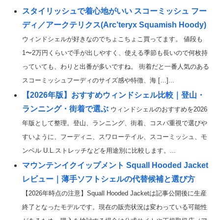
スタイリッシュで着心地がいい スコーミッシュ フー
ディ／アークテリクス(Arc’teryx Squamish Hoody)
ウィンドシェルが好きなのでちょこちょこ買ってます。 値段も
1〜2万円くらいで手が出しやすく、使える季節も長いので何枚持
っていても、わりと出番が多いですね。 街着だと一番人気のある
スコーミッシュフーディのサイズ感や特徴、海 […]...
【2026年版】おすすめウィンドシェル比較｜登山・
ランニング・街着で選ぶ
ウィンドシェルのおすすめを2026
年版として整理。登山、ランニング、街着、コスパ重視で選びや
すいように、フーディニ、スワローテイル、スコーミッシュ、モ
ンベル U.L.ストレッチなどを用途別に比較します。...
マウンテンイクイップメント Squall Hooded Jacket
レビュー｜薄手ソフトシェルの代替候補と選び方
【2026年時点の注意】Squall Hooded Jacketは記事公開後に生産
終了となったモデルです。現在の販売状況は変わっている可能性