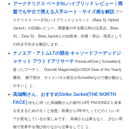
アークテリクス ベータSLハイブリッド レビュー｜廃
盤でも中古で買える入手ルート・サイズ感を解説
アー
クテリクス ベータSLハイブリッドジャケット（Beta SL Hybrid
Jacket）の詳細レビュー。廃盤後の中古購入時の注意点、Beta
SL・Zeta SL・Beta Jacketとの比較表、街着・登山・雨具として
の向き不向きを解説します。...
ナノエア・アトムLTの競合 キャソードフーデッドジ
ャケット アウトドアリサーチ
PrimaLoftOneとSchoellerを
使ったフーディ。 Outside Magazine誌の2014 Gear of the Yearを
獲得。 腕下部分、サイドパネル部分がSchoellerなので腕が動かし
やすい […]...
高城剛さん、おすすめStrike Jacket(THE NORTH
FACE)
待ちに待った高城剛さんの新刊 LIFE PACKING2.1 未来
を生きるためのモノと知恵。前著から3年半たってどのくらいギ
アが変化しているか楽しみです。 高城さんは家もなく、少ない荷
物で世界中を飛び回りながら仕事をして […]...