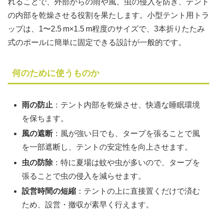
れることで、外部からの雨や風、虫の侵入を防ぎ、テント
の内部を乾燥させる役割を果たします。小型テント用トラ
ップは、1〜2.5 m×1.5 m程度のサイズで、3本折りたたみ
式のポールに簡単に固定できる設計が一般的です。
何のために使うものか
雨の防止
：テント内部を乾燥させ、快適な睡眠環境
を保ちます。
風の遮断
：風が強い日でも、タープを張ることで風
を一部遮断し、テントの安定性を向上させます。
虫の防除
：特に夏場は蚊や虫が多いので、タープを
張ることで虫の侵入を減らせます。
設営時間の短縮
：テントの上に直接置くだけで済む
ため、設営・撤収が素早く行えます。