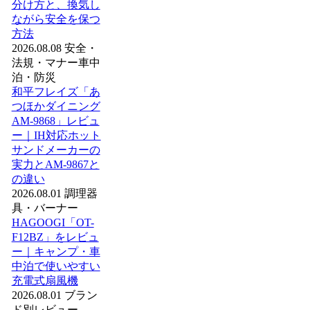
分け方と、換気し
ながら安全を保つ
方法
2026.08.08
安全・
法規・マナー
車中
泊・防災
和平フレイズ「あ
つほかダイニング
AM-9868」レビュ
ー｜IH対応ホット
サンドメーカーの
実力とAM-9867と
の違い
2026.08.01
調理器
具・バーナー
HAGOOGI「OT-
F12BZ」をレビュ
ー｜キャンプ・車
中泊で使いやすい
充電式扇風機
2026.08.01
ブラン
ド別レビュー