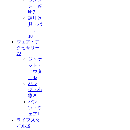
ン・照
明
7
調理器
具・バ
ーナー
10
ウェア・ア
クセサリー
72
ジャケ
ット・
アウタ
ー
42
バッ
グ・小
物
29
パン
ツ・ウ
ェア
1
ライフスタ
イル
19