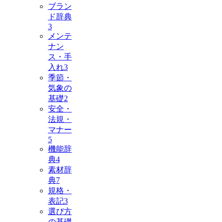
ブラン
ド辞典
3
メンテ
ナン
ス・手
入れ
3
季節・
気象の
基礎
2
安全・
法規・
マナー
5
機能辞
典
4
素材辞
典
7
規格・
表記
3
選び方
の基礎