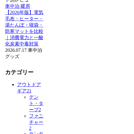
車中泊 暖房
【2026年版】電気
毛布・ヒーター・
湯たんぽ・寝袋・
防寒マットを比較
｜消費電力と一酸
化炭素中毒対策
2026.07.17
車中泊
グッズ
カテゴリー
アウトドア
ギア
21
テン
ト・タ
ープ
2
ファニ
チャー
2
ランタ