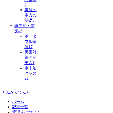
2
電源・
電力の
基礎
5
車中泊・防
災
46
ポータ
ブル電
源
17
災害対
策アイ
テム
1
車中泊
グッズ
22
とんがりてんと
ホーム
記事一覧
管理人について