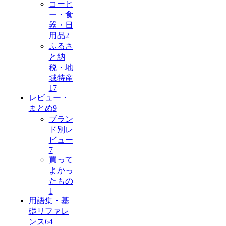
コーヒ
ー・食
器・日
用品
2
ふるさ
と納
税・地
域特産
17
レビュー・
まとめ
9
ブラン
ド別レ
ビュー
7
買って
よかっ
たもの
1
用語集・基
礎リファレ
ンス
64