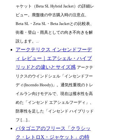
ャケット（Beta SL Hybrid Jacket）の詳細レ
ビュー。廃盤後の中古購入時の注意点、
Beta SL・Zeta SL・Beta Jacketとの比較表、
街着・登山・雨具としての向き不向きを解
説します。...
アークテリクス インセンドフーデ
ィ レビュー｜エアシェル・ハイブ
リッドとの違いとサイズ感
アークテ
リクスのウインドシェル「インセンドフー
ディ(Incendo Hoody)」。通気性重視のトレ
イルラン向けモデルで、現在は撥水性を高
めた「インセンド エアシェルフーディ」、
防寒性を足した「インセンド ハイブリッド
フ […]...
パタゴニアのフリース「クラシッ
ク・レトロX・ジャケット」の特