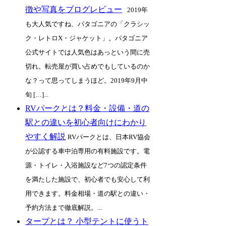
徴や写真をブログレビュー
2019年
も大人気ですね、パタゴニアの「クラシッ
ク・レトロX・ジャケット」。パタゴニア
公式サイトでは人気色はあっという間に売
切れ。転売屋が買い占めでもしているのか
な？って思ってしまうほど。2019年9月中
旬 […]...
RVパークとは？料金・設備・道の
駅との違いを初心者向けにわかり
やすく解説
RVパークとは、日本RV協会
が公認する車中泊専用の有料施設です。電
源・トイレ・入浴施設など7つの認定条件
を満たした施設で、初心者でも安心して利
用できます。料金相場・道の駅との違い・
予約方法まで徹底解説。...
タープとは？ 小型テントに使うト