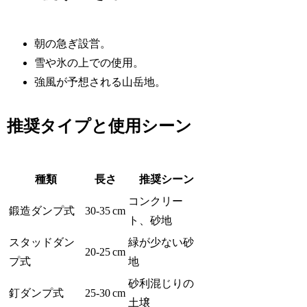
朝の急ぎ設営。
雪や氷の上での使用。
強風が予想される山岳地。
推奨タイプと使用シーン
種類
長さ
推奨シーン
コンクリー
鍛造ダンプ式
30‑35 cm
ト、砂地
スタッドダン
緑が少ない砂
20‑25 cm
プ式
地
砂利混じりの
釘ダンプ式
25‑30 cm
土壌