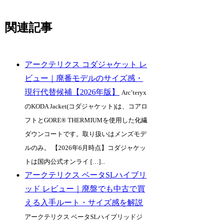
関連記事
アークテリクス コダジャケット レ
ビュー｜廃番モデルのサイズ感・
現行代替候補【2026年版】
Arc’teryx
のKODA Jacket(コダジャケット)は、コアロ
フトとGORE® THERMIUMを使用した化繊
ダウンコートです。取り扱いはメンズモデ
ルのみ。 【2026年6月時点】コダジャケッ
トは国内公式オンライ […]...
アークテリクス ベータSLハイブリ
ッド レビュー｜廃盤でも中古で買
える入手ルート・サイズ感を解説
アークテリクス ベータSLハイブリッドジ