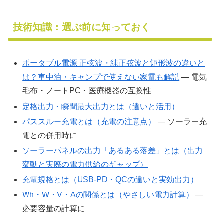
技術知識：選ぶ前に知っておく
ポータブル電源 正弦波・純正弦波と矩形波の違いと
は？車中泊・キャンプで使えない家電も解説
― 電気
毛布・ノートPC・医療機器の互換性
定格出力・瞬間最大出力とは（違いと活用）
パススルー充電とは（充電の注意点）
― ソーラー充
電との併用時に
ソーラーパネルの出力「あるある落差」とは（出力
変動と実際の電力供給のギャップ）
充電規格とは（USB-PD・QCの違いと実効出力）
Wh・W・V・Aの関係とは（やさしい電力計算）
―
必要容量の計算に