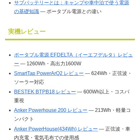
サブバッテリーとは：キャンプや車中泊で使う電源
の基礎知識
― ポータブル電源との違い
実機レビュー
ポータブル電源 EFDELTA（イーエフデルタ）レビュ
ー
― 1260Wh・高出力1600W
SmartTap PowerArQ2 レビュー
― 624Wh・正弦波・
ソーラー対応
BESTEK BTPB18 レビュー
― 600Wh以上・コスパ
重視
Anker Powerhouse 200 レビュー
― 213Wh・軽量コ
ンパクト
Anker PowerHouse(434Wh) レビュー
― 正弦波・車
内充電・電気毛布での使用感