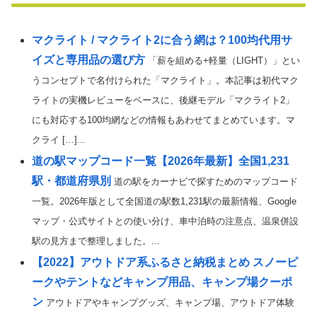
マクライト / マクライト2に合う網は？100均代用サ
イズと専用品の選び方
「薪を組める+軽量（LIGHT）」とい
うコンセプトで名付けられた「マクライト」。本記事は初代マク
ライトの実機レビューをベースに、後継モデル「マクライト2」
にも対応する100均網などの情報もあわせてまとめています。マ
クライ […]...
道の駅マップコード一覧【2026年最新】全国1,231
駅・都道府県別
道の駅をカーナビで探すためのマップコード
一覧。2026年版として全国道の駅数1,231駅の最新情報、Google
マップ・公式サイトとの使い分け、車中泊時の注意点、温泉併設
駅の見方まで整理しました。...
【2022】アウトドア系ふるさと納税まとめ スノーピ
ークやテントなどキャンプ用品、キャンプ場クーポ
ン
アウトドアやキャンプグッズ、キャンプ場、アウトドア体験