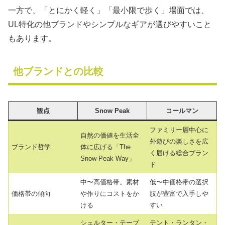
一方で、「とにかく軽く」「最小限で歩く」場面では、
UL特化の他ブランドやシンプルなギアが選びやすいこと
もあります。
他ブランドとの比較
観点
Snow Peak
コールマン
ファミリー層中心に
自然の価値を生活全
外遊びの楽しさを広
ブランド哲学
体に広げる「The
く届ける総合ブラン
Snow Peak Way」
ド
中〜高価格帯。素材
低〜中価格帯の選択
価格帯の傾向
や作りにコストをか
肢が豊富で入手しや
ける
すい
シェルター・テーブ
テント・ランタン・