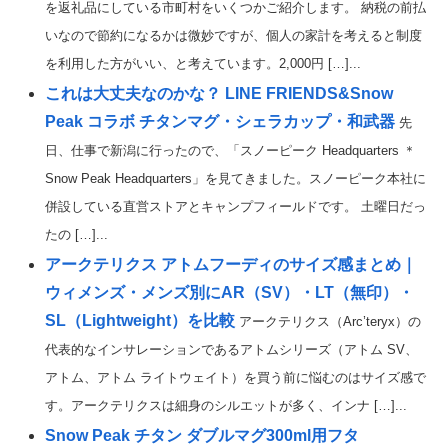
を返礼品にしている市町村をいくつかご紹介します。 納税の前払
いなので節約になるかは微妙ですが、個人の家計を考えると制度
を利用した方がいい、と考えています。2,000円 […]...
これは大丈夫なのかな？ LINE FRIENDS&Snow
Peak コラボ チタンマグ・シェラカップ・和武器
先
日、仕事で新潟に行ったので、「スノーピーク Headquarters ＊
Snow Peak Headquarters」を見てきました。スノーピーク本社に
併設している直営ストアとキャンプフィールドです。 土曜日だっ
たの […]...
アークテリクス アトムフーディのサイズ感まとめ｜
ウィメンズ・メンズ別にAR（SV）・LT（無印）・
SL（Lightweight）を比較
アークテリクス（Arc’teryx）の
代表的なインサレーションであるアトムシリーズ（アトム SV、
アトム、アトム ライトウェイト）を買う前に悩むのはサイズ感で
す。アークテリクスは細身のシルエットが多く、インナ […]...
Snow Peak チタン ダブルマグ300ml用フタ