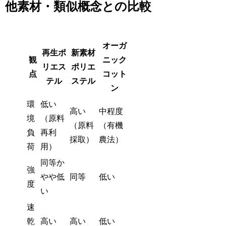
他素材・類似概念との比較
オーガ
再生ポ
新素材
観
ニック
リエス
ポリエ
点
コット
テル
ステル
ン
環
低い
高い
中程度
境
（原料
（原料
（有機
負
再利
採取）
農法）
荷
用）
同等か
強
やや低
同等
低い
度
い
速
乾
高い
高い
低い