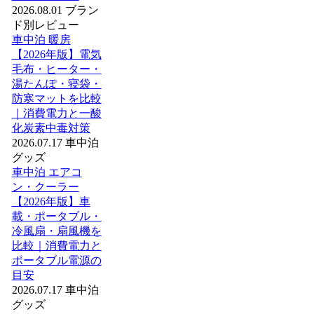
2026.08.01
ブラン
ド別レビュー
車中泊 暖房
【2026年版】電気
毛布・ヒーター・
湯たんぽ・寝袋・
防寒マットを比較
｜消費電力と一酸
化炭素中毒対策
2026.07.17
車中泊
グッズ
車中泊 エアコ
ン・クーラー
【2026年版】車
載・ポータブル・
冷風扇・扇風機を
比較｜消費電力と
ポータブル電源の
目安
2026.07.17
車中泊
グッズ