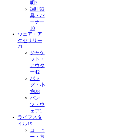
明
7
調理器
具・バ
ーナー
10
ウェア・ア
クセサリー
71
ジャケ
ット・
アウタ
ー
42
バッ
グ・小
物
28
パン
ツ・ウ
ェア
1
ライフスタ
イル
19
コーヒ
ー・食