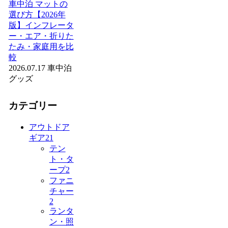
車中泊 マットの
選び方【2026年
版】インフレータ
ー・エア・折りた
たみ・家庭用を比
較
2026.07.17
車中泊
グッズ
カテゴリー
アウトドア
ギア
21
テン
ト・タ
ープ
2
ファニ
チャー
2
ランタ
ン・照