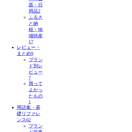
器・日
用品
2
ふるさ
と納
税・地
域特産
17
レビュー・
まとめ
9
ブラン
ド別レ
ビュー
7
買って
よかっ
たもの
1
用語集・基
礎リファレ
ンス
62
ブラン