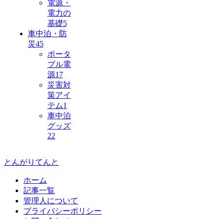
電源・
電力の
基礎
5
車中泊・防
災
45
ポータ
ブル電
源
17
災害対
策アイ
テム
1
車中泊
グッズ
22
とんがりてんと
ホーム
記事一覧
管理人について
プライバシーポリシー