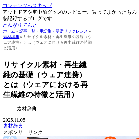
コンテンツへスキップ
アウトドアや車中泊グッズのレビュー、買ってよかったもの
を記録するブログです
とんがりてんと
ホーム
»
記事一覧
»
用語集・基礎リファレンス
»
素材辞典
»
リサイクル素材・再生繊維の基礎（ウ
ェア連携）とは（ウェアにおける再生繊維の特徴
と活用）
リサイクル素材・再生繊
維の基礎（ウェア連携）
とは（ウェアにおける再
生繊維の特徴と活用）
素材辞典
2025.11.05
素材辞典
スポンサーリンク