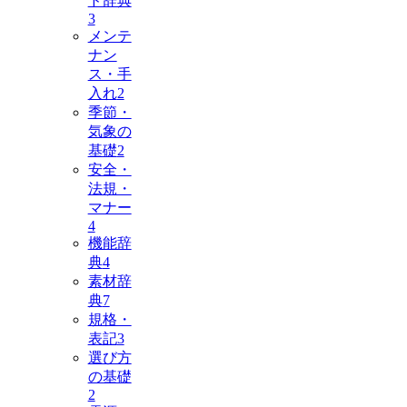
ド辞典
3
メンテ
ナン
ス・手
入れ
2
季節・
気象の
基礎
2
安全・
法規・
マナー
4
機能辞
典
4
素材辞
典
7
規格・
表記
3
選び方
の基礎
2