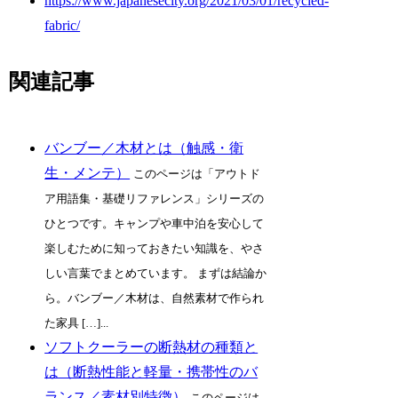
https://www.japanesecity.org/2021/03/01/recycled-
fabric/
関連記事
バンブー／木材とは（触感・衛
生・メンテ）
このページは「アウトド
ア用語集・基礎リファレンス」シリーズの
ひとつです。キャンプや車中泊を安心して
楽しむために知っておきたい知識を、やさ
しい言葉でまとめています。 まずは結論か
ら。バンブー／木材は、自然素材で作られ
た家具 […]...
ソフトクーラーの断熱材の種類と
は（断熱性能と軽量・携帯性のバ
ランス／素材別特徴）
このページは