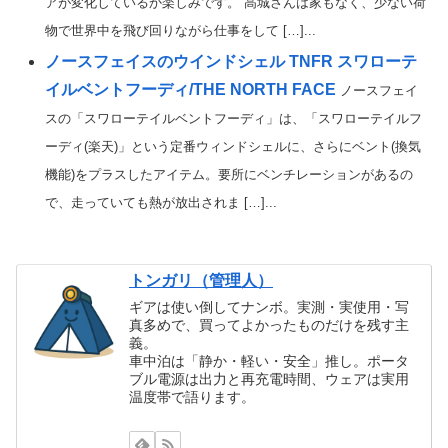
アが変化しているか楽しみです。 高城さんは家もなく、少ない荷
物で世界中を飛び回りながら仕事をして […]...
ノースフェイスのウインドシェル TNFR スワローテ
イルベントフーディ/THE NORTH FACE
ノースフェイ
スの「スワローテイルベントフーディ」は、「スワローテイルフ
ーディ(楽天)」という定番ウィンドシェルに、さらにベント(換気
機能)をプラスしたアイテム。要所にベンチレーションがあるの
で、走っていても熱が放出されま […]...
トンガリ（管理人）
ギアは使い倒してナンボ。実測・実使用・写
真多めで、買ってよかったものだけを残す主
義。
車中泊は「静か・軽い・安全」推し。ポータ
ブル電源は出力と再充電時間、ウェアは実用
温度帯で語ります。