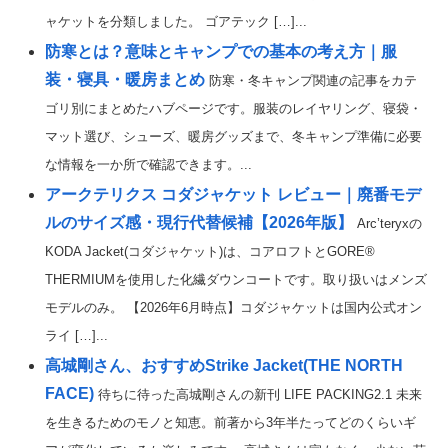
ャケットを分類しました。 ゴアテック […]...
防寒とは？意味とキャンプでの基本の考え方｜服
装・寝具・暖房まとめ
防寒・冬キャンプ関連の記事をカテ
ゴリ別にまとめたハブページです。服装のレイヤリング、寝袋・
マット選び、シューズ、暖房グッズまで、冬キャンプ準備に必要
な情報を一か所で確認できます。...
アークテリクス コダジャケット レビュー｜廃番モデ
ルのサイズ感・現行代替候補【2026年版】
Arc’teryxの
KODA Jacket(コダジャケット)は、コアロフトとGORE®
THERMIUMを使用した化繊ダウンコートです。取り扱いはメンズ
モデルのみ。 【2026年6月時点】コダジャケットは国内公式オン
ライ […]...
高城剛さん、おすすめStrike Jacket(THE NORTH
FACE)
待ちに待った高城剛さんの新刊 LIFE PACKING2.1 未来
を生きるためのモノと知恵。前著から3年半たってどのくらいギ