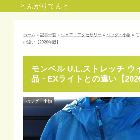
とんがりてんと
ホーム
»
記事一覧
»
ウェア・アクセサリー
»
バッグ・小物
»
モ
の違い【2026年版】
モンベル U.L.ストレッチ
品・EXライトとの違い【202
バッグ・小物