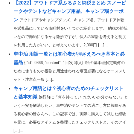
【2022】アウトドア系ふるさと納税まとめ スノーピ
ークやテントなどキャンプ用品、キャンプ場クーポ
ン
アウトドアやキャンプグッズ、キャンプ場、アウトドア体験
を返礼品にしている市町村をいくつかご紹介します。 納税の前払
いなので節約になるかは微妙ですが、個人の家計を考えると制度
を利用した方がいい、と考えています。2,000円 […]...
車中泊 用語一覧とは初心者が押さえるべき基本と必
需品
{ “id”: 9366, “content”: “ 目次 導入用語の基本理解定義何の
ために使うものか役割と用途使われる場面必要になるケースメリ
ット・注意点一般 […]...
キャンプ用語とは？初心者のためのチェックリスト
と基本知識
旅行前に「何を持っていけばいいか分からない」と
いう不安を解消したい、車中泊やテントでの過ごし方に興味があ
る初心者の皆さんへ。この記事では、実際に購入して試した経験
を元に、必要なアイテムを整理したチェックリストと、そのアイ
[…]...