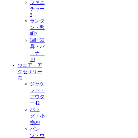
ファニ
チャー
2
ランタ
ン・照
明
7
調理器
具・バ
ーナー
10
ウェア・ア
クセサリー
72
ジャケ
ット・
アウタ
ー
42
バッ
グ・小
物
29
パン
ツ・ウ