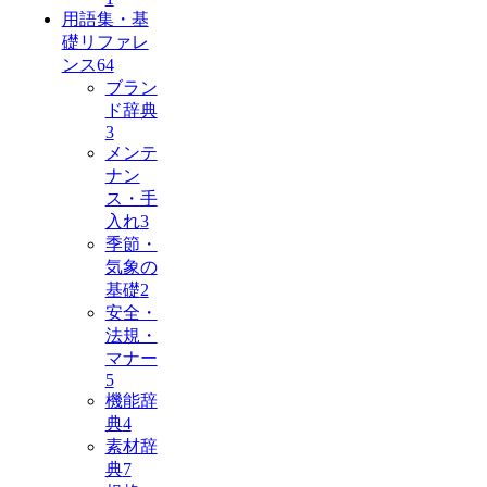
用語集・基
礎リファレ
ンス
64
ブラン
ド辞典
3
メンテ
ナン
ス・手
入れ
3
季節・
気象の
基礎
2
安全・
法規・
マナー
5
機能辞
典
4
素材辞
典
7