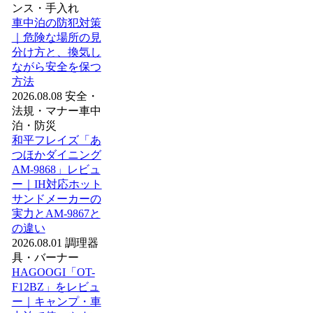
ンス・手入れ
車中泊の防犯対策
｜危険な場所の見
分け方と、換気し
ながら安全を保つ
方法
2026.08.08
安全・
法規・マナー
車中
泊・防災
和平フレイズ「あ
つほかダイニング
AM-9868」レビュ
ー｜IH対応ホット
サンドメーカーの
実力とAM-9867と
の違い
2026.08.01
調理器
具・バーナー
HAGOOGI「OT-
F12BZ」をレビュ
ー｜キャンプ・車