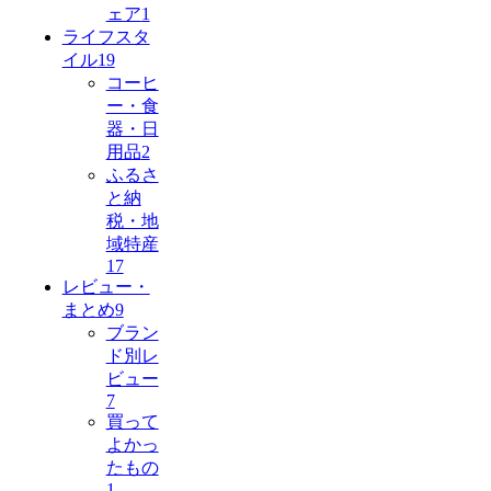
ェア
1
ライフスタ
イル
19
コーヒ
ー・食
器・日
用品
2
ふるさ
と納
税・地
域特産
17
レビュー・
まとめ
9
ブラン
ド別レ
ビュー
7
買って
よかっ
たもの
1