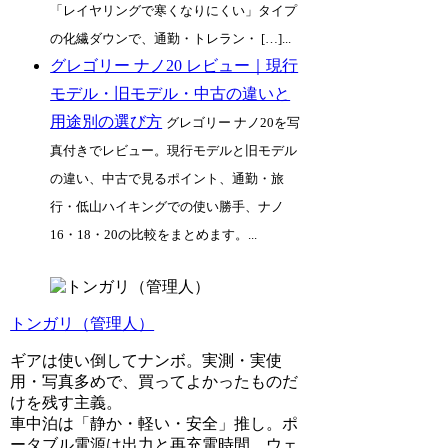
「レイヤリングで寒くなりにくい」タイプ
の化繊ダウンで、通勤・トレラン・ […]...
グレゴリー ナノ20 レビュー｜現行
モデル・旧モデル・中古の違いと
用途別の選び方
グレゴリー ナノ20を写
真付きでレビュー。現行モデルと旧モデル
の違い、中古で見るポイント、通勤・旅
行・低山ハイキングでの使い勝手、ナノ
16・18・20の比較をまとめます。...
トンガリ（管理人）
ギアは使い倒してナンボ。実測・実使
用・写真多めで、買ってよかったものだ
けを残す主義。
車中泊は「静か・軽い・安全」推し。ポ
ータブル電源は出力と再充電時間、ウェ