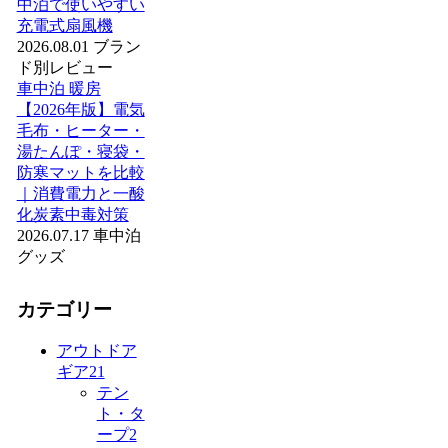
中泊で使いやすい
充電式扇風機
2026.08.01
ブラン
ド別レビュー
車中泊 暖房
【2026年版】電気
毛布・ヒーター・
湯たんぽ・寝袋・
防寒マットを比較
｜消費電力と一酸
化炭素中毒対策
2026.07.17
車中泊
グッズ
カテゴリー
アウトドア
ギア
21
テン
ト・タ
ープ
2