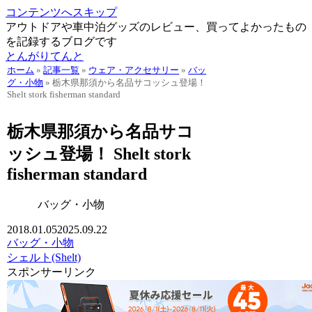
コンテンツへスキップ
アウトドアや車中泊グッズのレビュー、買ってよかったもの
を記録するブログです
とんがりてんと
ホーム
»
記事一覧
»
ウェア・アクセサリー
»
バッ
グ・小物
»
栃木県那須から名品サコッシュ登場！
Shelt stork fisherman standard
栃木県那須から名品サコ
ッシュ登場！ Shelt stork
fisherman standard
バッグ・小物
2018.01.05
2025.09.22
バッグ・小物
シェルト(Shelt)
スポンサーリンク