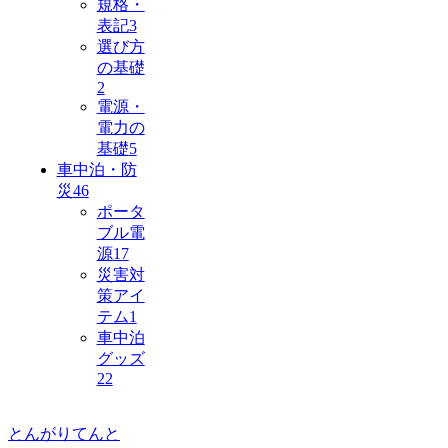
規格・
表記
3
選び方
の基礎
2
電源・
電力の
基礎
5
車中泊・防
災
46
ポータ
ブル電
源
17
災害対
策アイ
テム
1
車中泊
グッズ
22
とんがりてんと