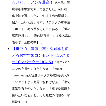
るけどラーメンが最高！
栃木県、茨
城県を車中泊で回ってきました。全行程、
車中泊で過ごしたのでおすすめの場所をご
紹介したいと思います。 Aランクの車中泊
スポット、栃木県さくら市にある、「道の
駅喜連川」。 「道の駅喜連川」は栃木県に
限らず、全国の中 […]...
【車中泊】電気毛布・冷蔵庫も使
えるおすすめコンセント セルスタ
ー/インバーター HG-150
「車でパソ
コンの充電ができたらなぁ」「anker
powerhouse(大容量ポータブル電源)がシガ
ーソケットから充電できればなぁ」「車で
電気毛布を使いたいなぁ」「車で冷蔵庫を
使いたいなぁ」といった複数の問題を一挙
解決す […]...