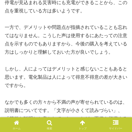
停電が見込まれる災害時にも充電ができることから、この
点を重視している方は多いようです。
一方で、デメリットや問題点が指摘されていることも忘れ
てはなりません。こうした声は使用するにあたっての注意
点を示すものでもありますから、今後の購入を考えている
方はしっかりと理解しておいた方が良いでしょう。
しかし、人によってはデメリットと感じないこともあると
思います。電化製品は人によって得意不得意の差が大きい
ですから。
なかでも多くの方々から不満の声が寄せられているのは、
説明書についてです。「文字が小さくて読みづらい」、
「簡単な説明しか書かれていない」など、不備を指摘する
評価が多く確認できます。製品を安全に使用するうえで重
ホーム
検索
トップ
サイドバー