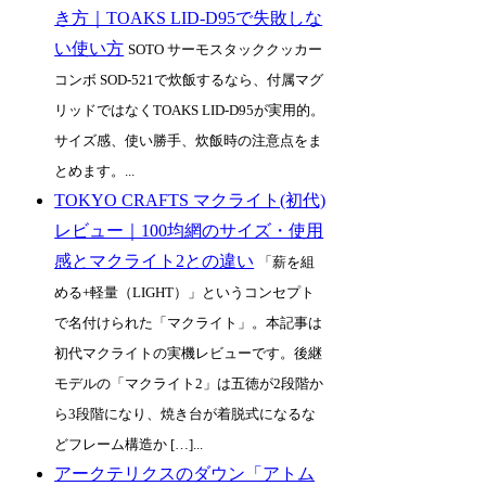
き方｜TOAKS LID-D95で失敗しな
い使い方
SOTO サーモスタッククッカー
コンボ SOD-521で炊飯するなら、付属マグ
リッドではなくTOAKS LID-D95が実用的。
サイズ感、使い勝手、炊飯時の注意点をま
とめます。...
TOKYO CRAFTS マクライト(初代)
レビュー｜100均網のサイズ・使用
感とマクライト2との違い
「薪を組
める+軽量（LIGHT）」というコンセプト
で名付けられた「マクライト」。本記事は
初代マクライトの実機レビューです。後継
モデルの「マクライト2」は五徳が2段階か
ら3段階になり、焼き台が着脱式になるな
どフレーム構造か […]...
アークテリクスのダウン「アトム