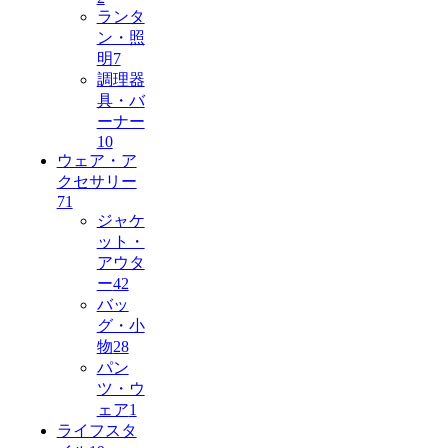
ランタ
ン・照
明
7
調理器
具・バ
ーナー
10
ウェア・ア
クセサリー
71
ジャケ
ット・
アウタ
ー
42
バッ
グ・小
物
28
パン
ツ・ウ
ェア
1
ライフスタ