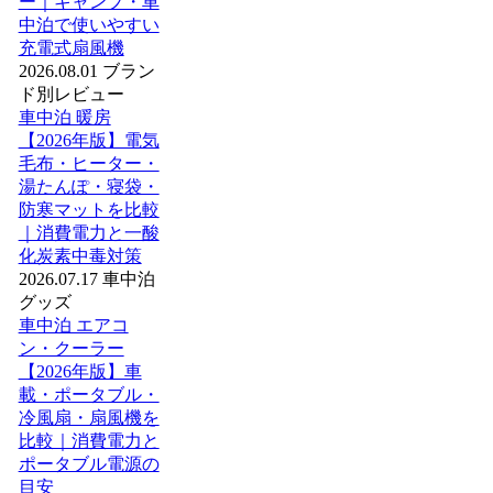
ー｜キャンプ・車
中泊で使いやすい
充電式扇風機
2026.08.01
ブラン
ド別レビュー
車中泊 暖房
【2026年版】電気
毛布・ヒーター・
湯たんぽ・寝袋・
防寒マットを比較
｜消費電力と一酸
化炭素中毒対策
2026.07.17
車中泊
グッズ
車中泊 エアコ
ン・クーラー
【2026年版】車
載・ポータブル・
冷風扇・扇風機を
比較｜消費電力と
ポータブル電源の
目安