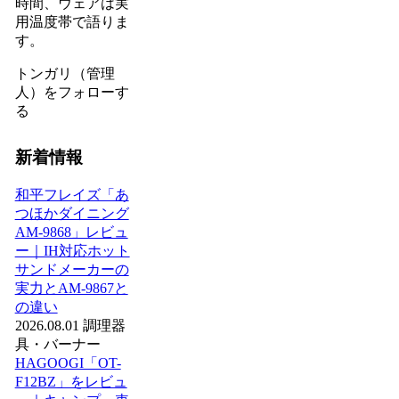
時間、ウェアは実
用温度帯で語りま
す。
トンガリ（管理
人）をフォローす
る
新着情報
和平フレイズ「あ
つほかダイニング
AM-9868」レビュ
ー｜IH対応ホット
サンドメーカーの
実力とAM-9867と
の違い
2026.08.01
調理器
具・バーナー
HAGOOGI「OT-
F12BZ」をレビュ