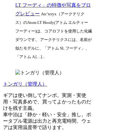
LT フーディ」の特徴や写真をブロ
グレビュー
Arc’teryx（アークテリク
ス）のAtom LT Hoody(アトム エルティー
フーディー)は、コアロフトを使用した化繊
ダウンです。 アークテリクスには、名前が
似たモデルに、「アトム SL フーディ」、
「アトム A […]...
トンガリ（管理人）
ギアは使い倒してナンボ。実測・実使
用・写真多めで、買ってよかったものだ
けを残す主義。
車中泊は「静か・軽い・安全」推し。ポ
ータブル電源は出力と再充電時間、ウェ
アは実用温度帯で語ります。