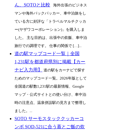
ん、SOTOと比較
海外出張のビジネス
マンや海外バックパッカー、車中泊旅をし
ている方に好評な「トラベルマルチクッカ
ー(ヤザワコーポレーション)」を購入しま
した。 主な目的は、出張中の炊飯、車中泊
旅行での調理です。 仕事の関係で […]...
道の駅マップコード一覧｜全国
1,231駅を都道府県別に掲載【カー
ナビ入力用】
道の駅をカーナビで探す
ためのマップコード一覧。2026年版として
全国道の駅数1,231駅の最新情報、Google
マップ・公式サイトとの使い分け、車中泊
時の注意点、温泉併設駅の見方まで整理し
ました。...
SOTO サーモスタッククッカーコ
ンボ SOD-521に合う蓋とご飯の炊