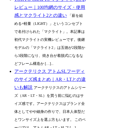
レビュー｜100均網のサイズ・使用
感とマクライト2との違い
「薪を組
める+軽量（LIGHT）」というコンセプト
で名付けられた「マクライト」。本記事は
初代マクライトの実機レビューです。後継
モデルの「マクライト2」は五徳が2段階か
ら3段階になり、焼き台が着脱式になるな
どフレーム構造か […]...
アークテリクス アトムSLフーディ
のサイズ感まとめ｜AR・LTとの違
いも解説
アークテリクスのアトムシリー
ズ（AR・LT・SL）を買う前に悩むのはサ
イズ感です。アークテリクスはブランド全
体としてやや細身の作りで、日本人体型だ
とワンサイズ上を選ぶ方もいます。 このペ
ージでは、アトムAR・LT・SLフ […]...