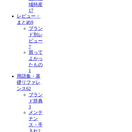
域特産
17
レビュー・
まとめ
9
ブラン
ド別レ
ビュー
7
買って
よかっ
たもの
1
用語集・基
礎リファレ
ンス
62
ブラン
ド辞典
3
メンテ
ナン
ス・手
入れ
2