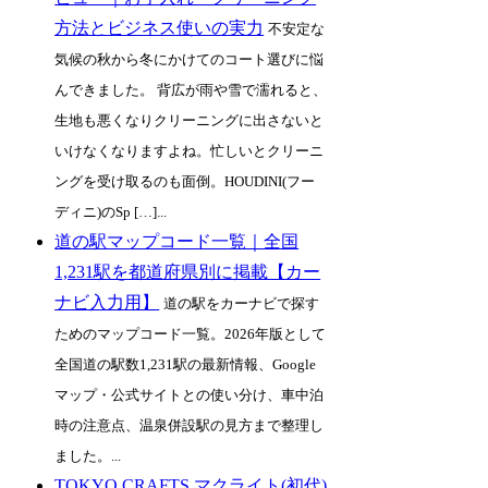
方法とビジネス使いの実力
不安定な
気候の秋から冬にかけてのコート選びに悩
んできました。 背広が雨や雪で濡れると、
生地も悪くなりクリーニングに出さないと
いけなくなりますよね。忙しいとクリーニ
ングを受け取るのも面倒。HOUDINI(フー
ディニ)のSp […]...
道の駅マップコード一覧｜全国
1,231駅を都道府県別に掲載【カー
ナビ入力用】
道の駅をカーナビで探す
ためのマップコード一覧。2026年版として
全国道の駅数1,231駅の最新情報、Google
マップ・公式サイトとの使い分け、車中泊
時の注意点、温泉併設駅の見方まで整理し
ました。...
TOKYO CRAFTS マクライト(初代)