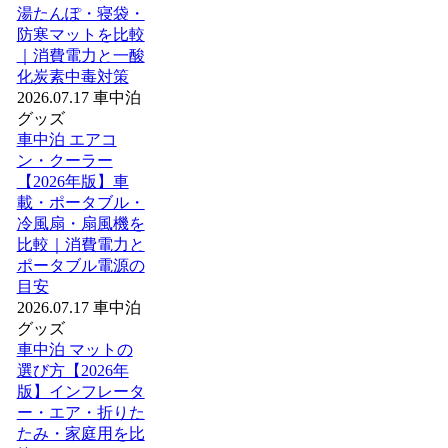
湯たんぽ・寝袋・
防寒マットを比較
｜消費電力と一酸
化炭素中毒対策
2026.07.17
車中泊
グッズ
車中泊 エアコ
ン・クーラー
【2026年版】車
載・ポータブル・
冷風扇・扇風機を
比較｜消費電力と
ポータブル電源の
目安
2026.07.17
車中泊
グッズ
車中泊 マットの
選び方【2026年
版】インフレータ
ー・エア・折りた
たみ・家庭用を比