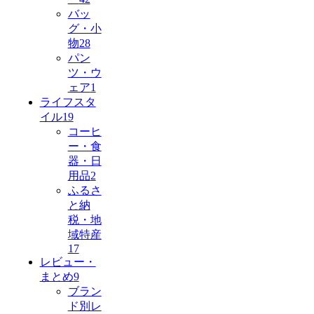
バッ
グ・小
物
28
パン
ツ・ウ
ェア
1
ライフスタ
イル
19
コーヒ
ー・食
器・日
用品
2
ふるさ
と納
税・地
域特産
17
レビュー・
まとめ
9
ブラン
ド別レ