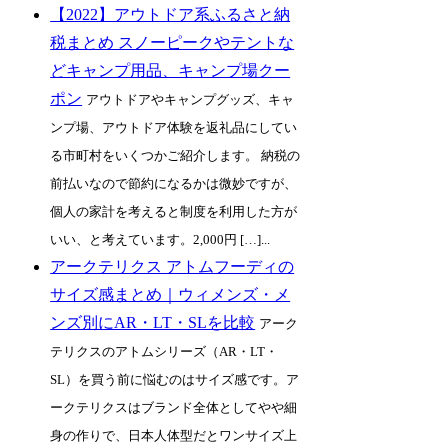
【2022】アウトドア系ふるさと納
税まとめ スノーピークやテントな
どキャンプ用品、キャンプ場クー
ポン
アウトドアやキャンプグッズ、キャ
ンプ場、アウトドア体験を返礼品にしてい
る市町村をいくつかご紹介します。 納税の
前払いなので節約になるかは微妙ですが、
個人の家計を考えると制度を利用した方が
いい、と考えています。2,000円 […]...
アークテリクス アトムフーディの
サイズ感まとめ｜ウィメンズ・メ
ンズ別にAR・LT・SLを比較
アーク
テリクスのアトムシリーズ（AR・LT・
SL）を買う前に悩むのはサイズ感です。ア
ークテリクスはブランド全体としてやや細
身の作りで、日本人体型だとワンサイズ上