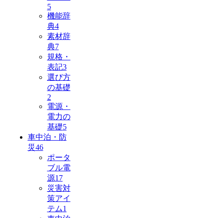
5
機能辞
典
4
素材辞
典
7
規格・
表記
3
選び方
の基礎
2
電源・
電力の
基礎
5
車中泊・防
災
46
ポータ
ブル電
源
17
災害対
策アイ
テム
1