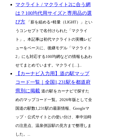
マクライト / マクライト2に合う網
は？100均代用サイズと専用品の選
び方
「薪を組める+軽量（LIGHT）」とい
うコンセプトで名付けられた「マクライ
ト」。本記事は初代マクライトの実機レビ
ューをベースに、後継モデル「マクライト
2」にも対応する100均網などの情報もあわ
せてまとめています。マクライ […]...
【カーナビ入力用】道の駅マップ
コード一覧｜全国1,231駅を都道府
県別に掲載
道の駅をカーナビで探すた
めのマップコード一覧。2026年版として全
国道の駅数1,231駅の最新情報、Googleマ
ップ・公式サイトとの使い分け、車中泊時
の注意点、温泉併設駅の見方まで整理しま
した。...