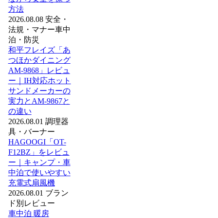
方法
2026.08.08
安全・
法規・マナー
車中
泊・防災
和平フレイズ「あ
つほかダイニング
AM-9868」レビュ
ー｜IH対応ホット
サンドメーカーの
実力とAM-9867と
の違い
2026.08.01
調理器
具・バーナー
HAGOOGI「OT-
F12BZ」をレビュ
ー｜キャンプ・車
中泊で使いやすい
充電式扇風機
2026.08.01
ブラン
ド別レビュー
車中泊 暖房