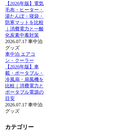
【2026年版】電気
毛布・ヒーター・
湯たんぽ・寝袋・
防寒マットを比較
｜消費電力と一酸
化炭素中毒対策
2026.07.17
車中泊
グッズ
車中泊 エアコ
ン・クーラー
【2026年版】車
載・ポータブル・
冷風扇・扇風機を
比較｜消費電力と
ポータブル電源の
目安
2026.07.17
車中泊
グッズ
カテゴリー