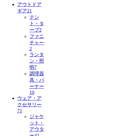
アウトドア
ギア
21
テン
ト・タ
ープ
2
ファニ
チャー
2
ランタ
ン・照
明
7
調理器
具・バ
ーナー
10
ウェア・ア
クセサリー
71
ジャケ
ット・
アウタ
ー
42