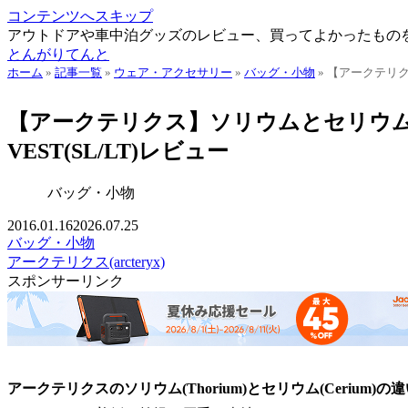
コンテンツへスキップ
アウトドアや車中泊グッズのレビュー、買ってよかったもの
とんがりてんと
ホーム
»
記事一覧
»
ウェア・アクセサリー
»
バッグ・小物
»
【アークテリクス
【アークテリクス】ソリウムとセリウムの
VEST(SL/LT)レビュー
バッグ・小物
2016.01.16
2026.07.25
バッグ・小物
アークテリクス(arcteryx)
スポンサーリンク
アークテリクスのソリウム(Thorium)とセリウム(Ceriu