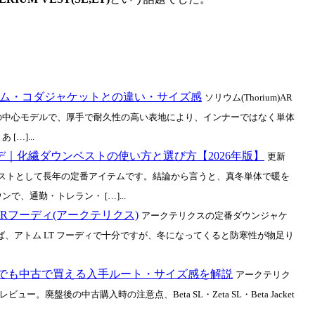
トム・コダジャケットとの違い・サイズ感
ソリウム(Thorium)AR
の中心モデルで、厚手で耐久性の高い表地により、インナーではなく単体
…]...
デ｜化繊ダウンベストの使い方と選び方【2026年版】
更新
のベストとして長年の定番アイテムです。結論から言うと、真冬単体で暖を
、通勤・トレラン・ […]...
Rフーディ(アークテリクス)
アークテリクスの定番ダウンジャケ
らば、アトム LT フーディで十分ですが、冬になってくると防寒性が物足り
盤でも中古で買える入手ルート・サイズ感を解説
アークテリク
細レビュー。廃盤後の中古購入時の注意点、Beta SL・Zeta SL・Beta Jacket