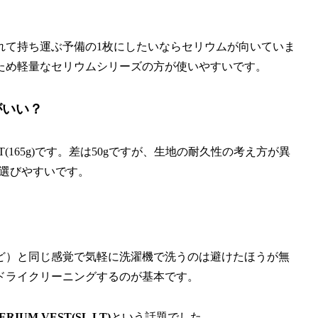
れて持ち運ぶ予備の1枚にしたいならセリウムが向いていま
ため軽量なセリウムシリーズの方が使いやすいです。
らがいい？
T(165g)です。差は50gですが、生地の耐久性の考え方が異
が選びやすいです。
ど）と同じ感覚で気軽に洗濯機で洗うのは避けたほうが無
ドライクリーニングするのが基本です。
UM VEST(SL,LT)
という話題でした。