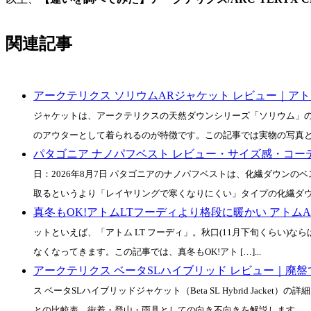
関連記事
アークテリクス ソリウムARジャケット レビュー｜ア
ジャケットは、アークテリクスの天然ダウンシリーズ「ソリウム」
のアウターとして着られるのが特徴です。この記事では実物の写真とあ [
パタゴニア ナノパフベスト レビュー・サイズ感・コー
日：2026年8月7日 パタゴニアのナノパフベストは、化繊ダウン
取るというより「レイヤリングで寒くなりにくい」タイプの化繊ダウンで
真冬もOK!アトムLTフーディより格段に暖かい アトムA
ットといえば、「アトム LT フーディ」。秋口(11月下旬くらい)な
なくなってきます。この記事では、真冬もOK!アト […]...
アークテリクス ベータSLハイブリッド レビュー｜廃
ス ベータSLハイブリッドジャケット（Beta SL Hybrid Jacket）の詳
との比較表、街着・登山・雨具としての向き不向きを解説します。...